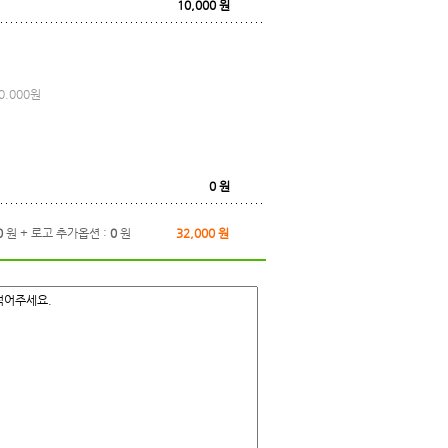
10,000
원
.000원
0
원
0
원 + 로고 추가옵션 :
0
원
32,000
원
적어주세요.