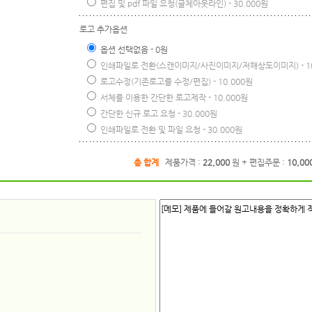
편집 및 pdf 파일 요청(글체아웃라인) - 30.000원
로고 추가옵션
옵션 선택없음 - 0원
인쇄파일로 전환(스캔이미지/사진이미지/저해상도이미지) - 10
로고수정(기존로고를 수정/편집) - 10.000원
서체를 이용한 간단한 로고제작 - 10.000원
간단한 신규 로고 요청 - 30.000원
인쇄파일로 전환 및 파일 요청 - 30.000원
총 합계
제품가격 :
22,000
원
+ 편집주문 :
10,00
[메모] 제품에 들어갈 원고내용을 정확하게 