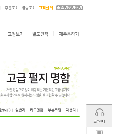
(VIP)
|
일반지
|
카드명함
|
부분코팅
|
재생지
|