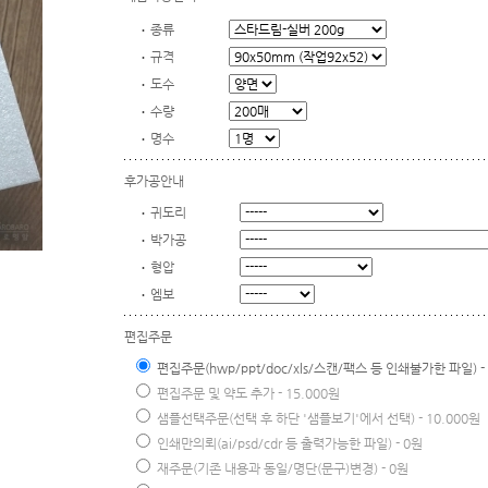
종류
규격
도수
수량
명수
후가공안내
귀도리
박가공
형압
엠보
편집주문
편집주문(hwp/ppt/doc/xls/스캔/팩스 등 인쇄불가한 파일) - 
편집주문 및 약도 추가 - 15.000원
샘플선택주문(선택 후 하단 '샘플보기'에서 선택) - 10.000원
인쇄만의뢰(ai/psd/cdr 등 출력가능한 파일) - 0원
재주문(기존 내용과 동일/명단(문구)변경) - 0원