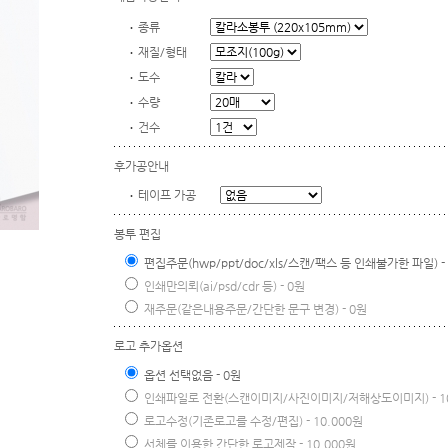
종류
재질/형태
도수
수량
건수
후가공안내
테이프 가공
봉투 편집
편집주문(hwp/ppt/doc/xls/스캔/팩스 등 인쇄불가한 파일) - 
인쇄만의뢰(ai/psd/cdr 등) - 0원
재주문(같은내용주문/간단한 문구 변경) - 0원
로고 추가옵션
옵션 선택없음 - 0원
인쇄파일로 전환(스캔이미지/사진이미지/저해상도이미지) - 10
로고수정(기존로고를 수정/편집) - 10.000원
서체를 이용한 간단한 로고제작 - 10.000원